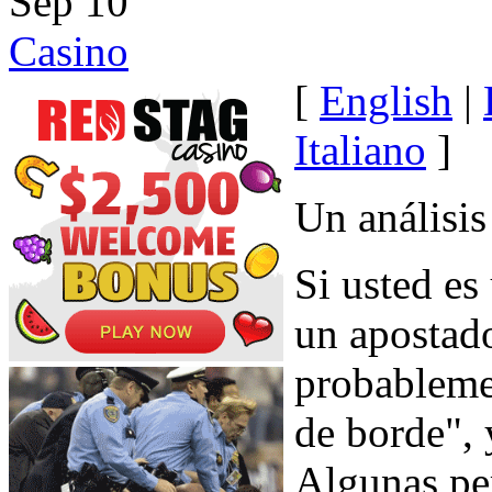
Sep
10
Casino
[
English
|
Italiano
]
Un análisis
Si usted es
un apostado
probableme
de borde", 
Algunas pe