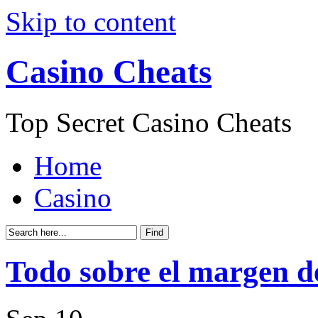
Skip to content
Casino Cheats
Top Secret Casino Cheats
Home
Casino
Todo sobre el margen de