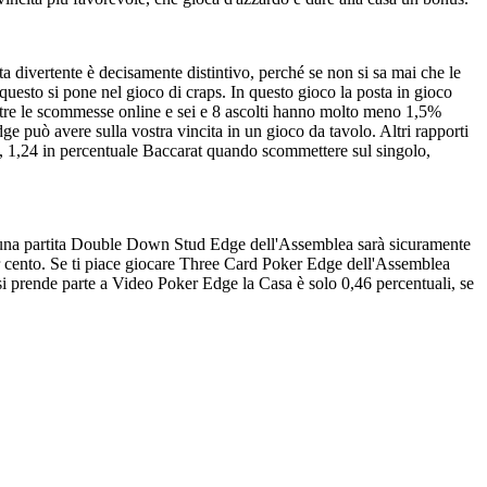
a divertente è decisamente distintivo, perché se non si sa mai che le
 questo si pone nel gioco di craps. In questo gioco la posta in gioco
entre le scommesse online e sei e 8 ascolti hanno molto meno 1,5%
può avere sulla vostra vincita in un gioco da tavolo. Altri rapporti
1,24 in percentuale Baccarat quando scommettere sul singolo,
u una partita Double Down Stud Edge dell'Assemblea sarà sicuramente
 cento. Se ti piace giocare Three Card Poker Edge dell'Assemblea
si prende parte a Video Poker Edge la Casa è solo 0,46 percentuali, se