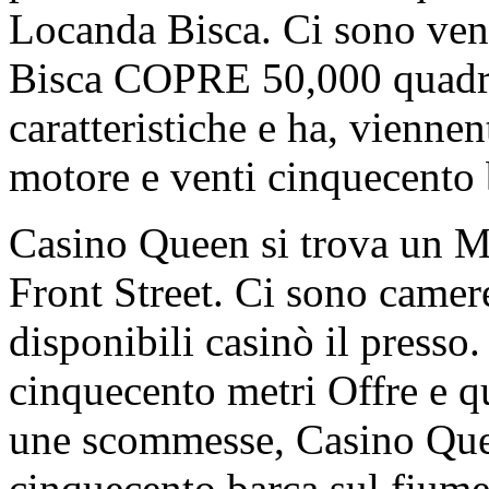
Locanda Bisca. Ci sono vent
Bisca COPRE 50,000 quadrat
caratteristiche e ha, vienn
motore e venti cinquecento b
Casino Queen si trova un 
Front Street. Ci sono camere
disponibili casinò il presso
cinquecento metri Offre e qu
une scommesse, Casino Que
cinquecento barca sul fiume