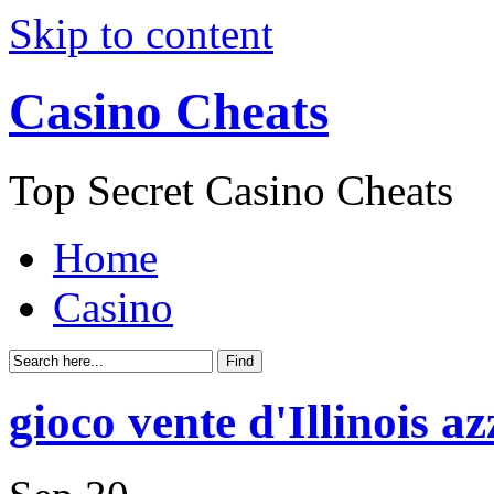
Skip to content
Casino Cheats
Top Secret Casino Cheats
Home
Casino
gioco vente d'Illinois a