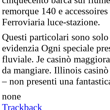
remorque 140 e accessoires
Ferroviaria luce-stazione.
Questi particolari sono solo 
evidenzia Ogni speciale pre
fluviale. Je casinò maggiora
da mangiare. Illinois casin
– non presenti una fantastic
none
Trackback