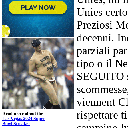
Unies cert
Preziosi Me
decenni. I
parziali par
tipo o il N
SEGUITO so
scommesse, 
viennent C
rispettare t
Read more about the
Las Vegas 2024 Super
Bowl Streaker
!
cammino lun