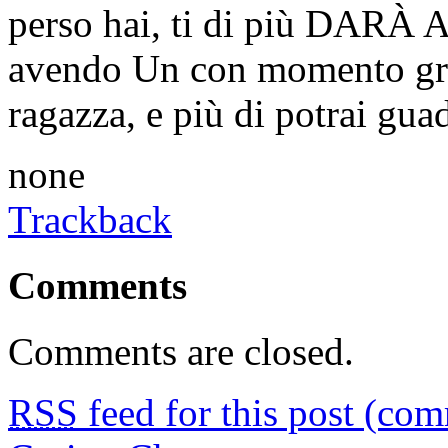
perso hai, ti di più DARÀ 
avendo Un con momento gran
ragazza, e più di potrai gua
none
Trackback
Comments
Comments are closed.
RSS
feed for this post (co