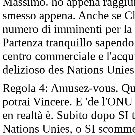
Massimo. ho appena raggiun
smesso appena. Anche se Cla
numero di imminenti per la r
Partenza tranquillo sapendo 
centro commerciale e l'acqu
delizioso des Nations Unies
Regola 4: Amusez-vous. Qua
potrai Vincere. E 'de l'ONU
en realtà è. Subito dopo SI
Nations Unies, o SI scomme