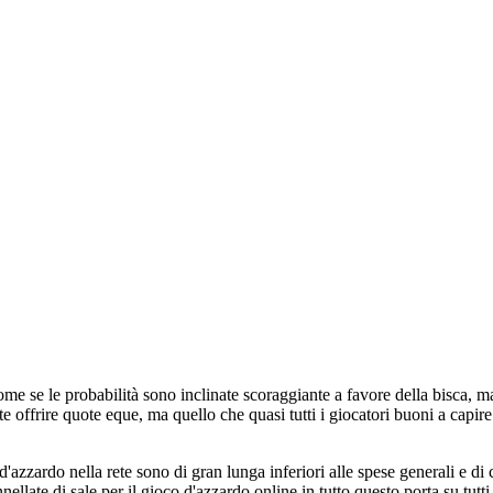
e se le probabilità sono inclinate scoraggiante a favore della bisca, m
e offrire quote eque, ma quello che quasi tutti i giocatori buoni a capire
 d'azzardo nella rete sono di gran lunga inferiori alle spese generali e d
nellate di sale per il gioco d'azzardo online in tutto questo porta su tutti 