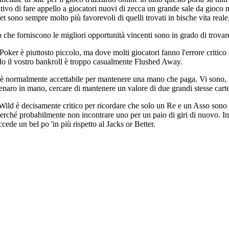
ivo di fare appello a giocatori nuovi di zecca un grande sale da gioco m
et sono sempre molto più favorevoli di quelli trovati in bische vita reale
che forniscono le migliori opportunità vincenti sono in grado di trovare 
 Poker è piuttosto piccolo, ma dove molti giocatori fanno l'errore critic
o il vostro bankroll è troppo casualmente Flushed Away.
, è normalmente accettabile per mantenere una mano che paga. Vi sono, 
enaro in mano, cercare di mantenere un valore di due grandi stesse carte
ild è decisamente critico per ricordare che solo un Re e un Asso sono cart
 perché probabilmente non incontrare uno per un paio di giri di nuovo. I
de un bel po 'in più rispetto al Jacks or Better.