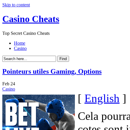
Skip to content
Casino Cheats
Top Secret Casino Cheats
Home
Casino
Pointeurs utiles Gaming, Options
Feb
24
Casino
[
English
]
Cela pourra
cotes sont 