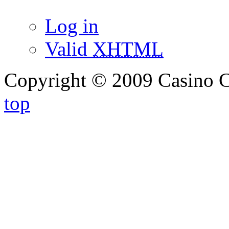
Log in
Valid
XHTML
Copyright © 2009 Casino C
top