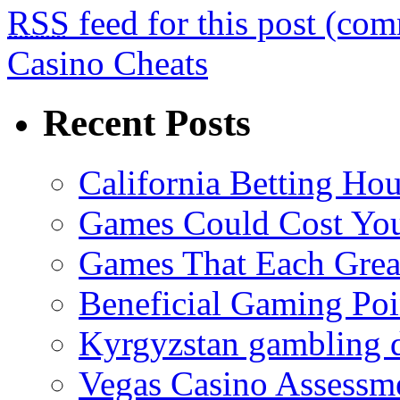
RSS
feed for this post (co
Casino Cheats
Recent Posts
California Betting Ho
Games Could Cost Yo
Games That Each Great
Beneficial Gaming Poi
Kyrgyzstan gambling 
Vegas Casino Assessm