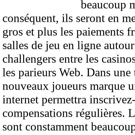
beaucoup mo
conséquent, ils seront en me
gros et plus les paiements f
salles de jeu en ligne autour
challengers entre les casinos
les parieurs Web. Dans une t
nouveaux joueurs marque un
internet permettra inscrivez
compensations régulières. L
sont constamment beaucoup 