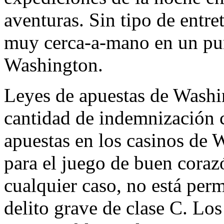
aventuras. Sin tipo de entre
muy cerca-a-mano en un puñ
Washington.
Leyes de apuestas de Washi
cantidad de indemnización c
apuestas en los casinos de
para el juego de buen coraz
cualquier caso, no está per
delito grave de clase C. Los