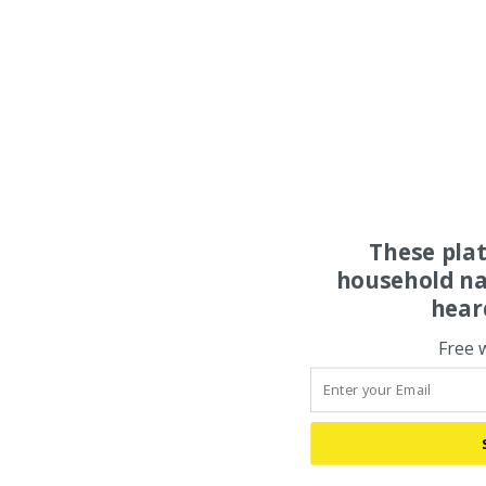
These pla
household na
hear
Free 