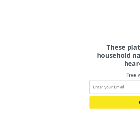
These pla
household na
hear
Free 