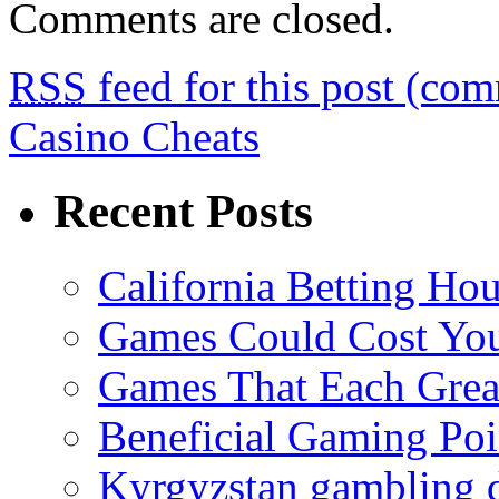
Comments are closed.
RSS
feed for this post (co
Casino Cheats
Recent Posts
California Betting Ho
Games Could Cost Yo
Games That Each Great
Beneficial Gaming Poi
Kyrgyzstan gambling 