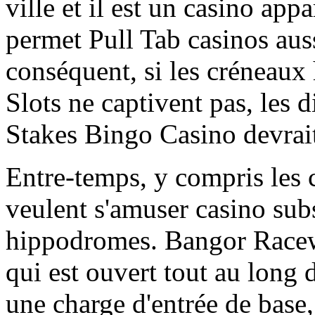
ville et il est un casino ap
permet Pull Tab casinos auss
conséquent, si les créneaux
Slots ne captivent pas, les 
Stakes Bingo Casino devrai
Entre-temps, y compris les 
veulent s'amuser casino subs
hippodromes. Bangor Racewa
qui est ouvert tout au long 
une charge d'entrée de base