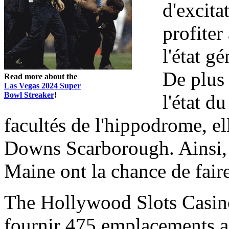
d'excita
profiter
l'état g
De plus
Read more about the
Las Vegas 2024 Super
Bowl Streaker
!
l'état d
facultés de l'hippodrome, e
Downs Scarborough. Ainsi, le
Maine ont la chance de faire
The Hollywood Slots Casino
fournir 475 emplacements ass