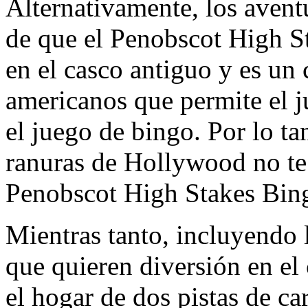
Alternativamente, los avent
de que el Penobscot High S
en el casco antiguo y es un
americanos que permite el j
el juego de bingo. Por lo ta
ranuras de Hollywood no te 
Penobscot High Stakes Bing
Mientras tanto, incluyendo 
que quieren diversión en el 
el hogar de dos pistas de c