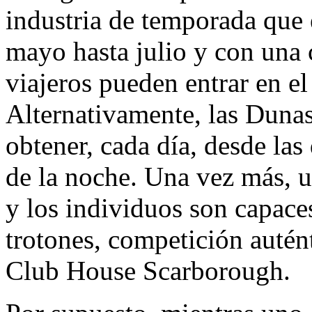
industria de temporada que e
mayo hasta julio y con una 
viajeros pueden entrar en el
Alternativamente, las Duna
obtener, cada día, desde las
de la noche. Una vez más, un
y los individuos son capaces
trotones, competición autént
Club House Scarborough.