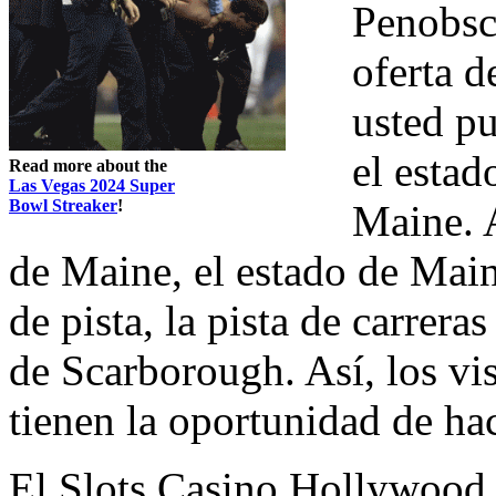
Penobsc
oferta d
usted pu
el estad
Read more about the
Las Vegas 2024 Super
Bowl Streaker
!
Maine. 
de Maine, el estado de Main
de pista, la pista de carrera
de Scarborough. Así, los vi
tienen la oportunidad de ha
El Slots Casino Hollywood 